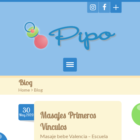
Home
Blog
Home
>
Blog
Servicios
Imágenes
30
Masajes Primeros
May.2020
Enlaces
Vínculos
Promociones
Masaje bebe Valencia – Escuela