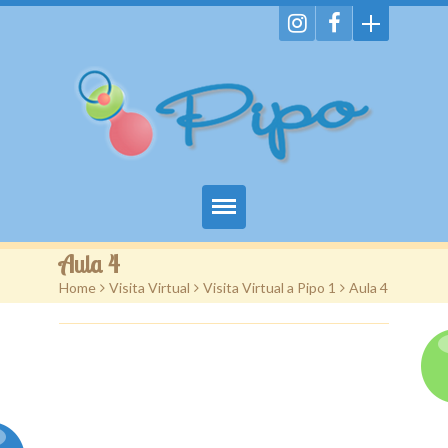
Home
Aula 4
Home
>
Visita Virtual
>
Visita Virtual a Pipo 1
>
Aula 4
Servicios
Imágenes
Enlaces
Promociones