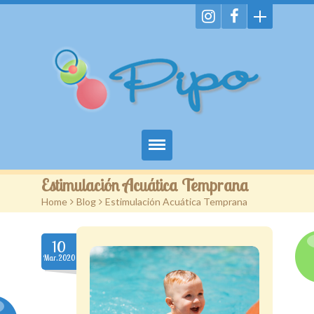
Home
Estimulación Acuática Temprana
Home
>
Blog
>
Estimulación Acuática Temprana
Servicios
Imágenes
10
Mar.2020
Enlaces
Promociones